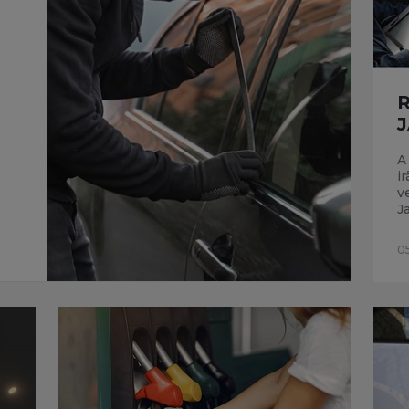
R
J
A
i
v
J
0