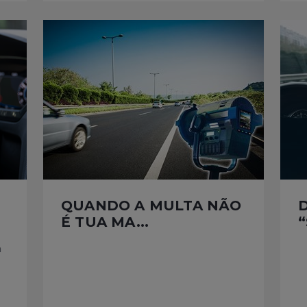
QUANDO A MULTA NÃO
É TUA MA...
“
a