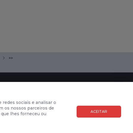
>>
SUBSCREVER NEWSLETTER
 redes sociais e analisar o
co
m os nossos parceiros de
ACEITAR
 que lhes forneceu ou