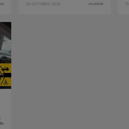
ade
Atualidade
20 OUTUBRO 2025
1
e
de