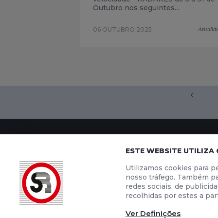
Outubro nos seguintes...
Atualid
06 OUTUBRO 2025
SEGURANÇA RODOVIÁRIA
ENSINO
ESTE WEBSITE UTILIZA
Utilizamos cookies para pe
Contactos
Ensino à Distân
nosso tráfego. Também par
Quem Somos
Testes de Códi
redes sociais, de publici
Notícias
Escolas de Co
recolhidas por estes a part
POLÍTICA DE PRIVACIDADE
POLÍTICA DE COOKIES
TERMO
Material Promocional
Ver Definições