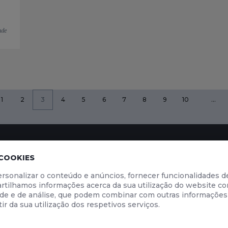
ade
1
2
3
4
5
6
7
8
9
10
…
INFORMAÇÃO
LOJA ONLINE
 COOKIES
rsonalizar o conteúdo e anúncios, fornecer funcionalidades de
cia
Segurança Rodoviária
Material Didáti
tilhamos informações acerca da sua utilização do website co
go
Código da Estrada 2026
dade e de análise, que podem combinar com outras informações
ndução
Livro de Reclamações
ir da sua utilização dos respetivos serviços.
S E CONDIÇÕES DE UTILIZAÇÃO