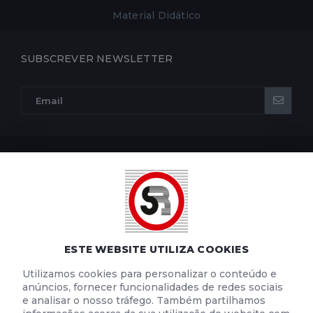
Material Didático
SUBSCREVER NEWSLETTER
POLÍTICA DE PRIVACIDADE
POLÍTICA DE COOKIES
TERMOS E CONDIÇÕES DE UTILIZAÇÃO
ESTE WEBSITE UTILIZA COOKIES
Utilizamos cookies para personalizar o conteúdo e
anúncios, fornecer funcionalidades de redes sociais
e analisar o nosso tráfego. Também partilhamos