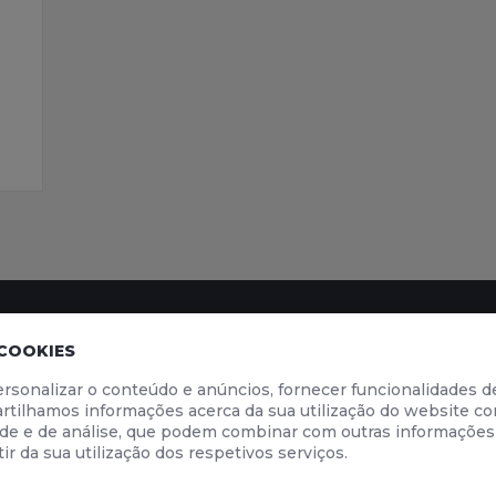
 COOKIES
INFORMAÇÃO
LOJA ONLINE
rsonalizar o conteúdo e anúncios, fornecer funcionalidades de
cia
Segurança Rodoviária
Material Didáti
tilhamos informações acerca da sua utilização do website co
go
Código da Estrada 2026
dade e de análise, que podem combinar com outras informações
ndução
Livro de Reclamações
ir da sua utilização dos respetivos serviços.
S E CONDIÇÕES DE UTILIZAÇÃO