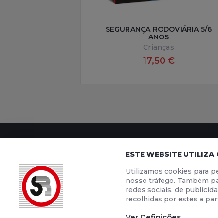
SEGURANÇA RODOVIÁRIA 5/6
ANOS
Crianças
17,50 €
ESTE WEBSITE UTILIZA
SEGURANÇA RODOVIÁRIA
ENSINO
Utilizamos cookies para pe
Contactos
Ensino à Distân
nosso tráfego. Também par
Quem Somos
Testes de Códi
redes sociais, de publici
Notícias
Escolas de Co
recolhidas por estes a part
POLÍTICA DE PRIVACIDADE
POLÍTICA DE COOKIES
TERMO
Material Promocional
Ver Definições