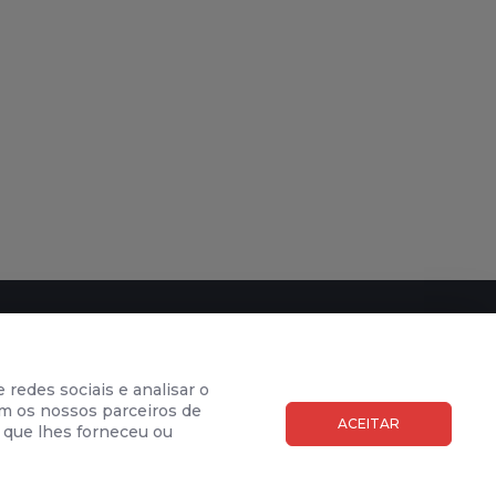
SUBSCREVER NEWSLETTER
 redes sociais e analisar o
co
m os nossos parceiros de
ACEITAR
 que lhes forneceu ou