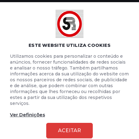
POLÍTICA DE PRIVACIDADE
POLÍTICA DE COOKIES
TERMOS E CONDIÇÕES DE UTILIZAÇÃO
ESTE WEBSITE UTILIZA COOKIES
Utilizamos cookies para personalizar o conteúdo e
anúncios, fornecer funcionalidades de redes sociais
e analisar o nosso tráfego. Também partilhamos
informações acerca da sua utilização do website com
os nossos parceiros de redes sociais, de publicidade
e de análise, que podem combinar com outras
informações que lhes forneceu ou recolhidas por
estes a partir da sua utilização dos respetivos
serviços.
Ver Definições
2026 © SEGURANÇA RODOVIÁRIA
ACEITAR