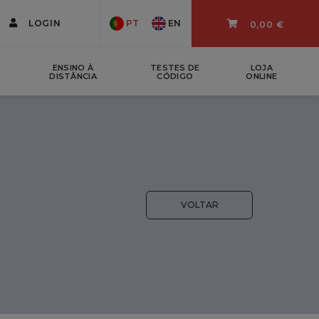
LOGIN
PT
EN
0,00 €
ENSINO À
TESTES DE
LOJA
DISTÂNCIA
CÓDIGO
ONLINE
VOLTAR