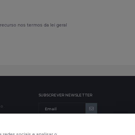
ecurso nos termos da lei geral
SUBSCREVER NEWSLETTER
co
 redes sociais e analisar o