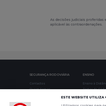
As decisões judiciais proferida
aplicável às contraordenações.
SEGURANÇA RODOVIÁRIA
ENSINO
Contactos
Ensino à Distân
Quem Somos
Testes de Códi
Notícias
Escolas de Co
ESTE WEBSITE UTILIZA
Material Promocional
Utilizamos cookies para pe