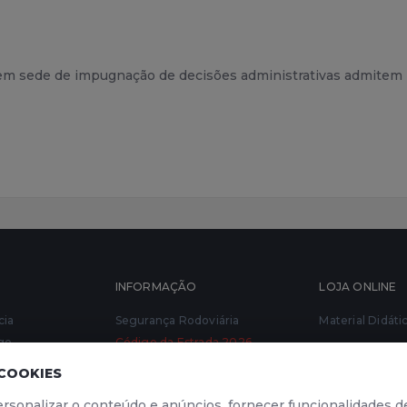
s em sede de impugnação de decisões administrativas admitem r
INFORMAÇÃO
LOJA ONLINE
cia
Segurança Rodoviária
Material Didáti
go
Código da Estrada 2026
ndução
Livro de Reclamações
 COOKIES
rsonalizar o conteúdo e anúncios, fornecer funcionalidades de