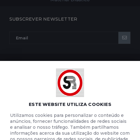
SUBSCREVER NEWSLETTER
POLÍTICA DE PRIVACIDADE
POLÍTICA DE COOKIES
TERMOS E CONDIÇÕES DE UTILIZAÇÃO
ESTE WEBSITE UTILIZA COOKIES
Utilizamos cookies para personalizar o conteúdo e
anúncios, fornecer funcionalidades de redes sociais
e analisar o nosso tráfego. Também partilhamos
informações acerca da sua utilização do website com
os nossos parceiros de redes sociais, de publicidade