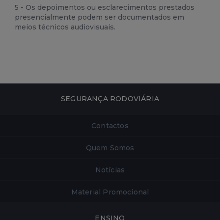
5 - Os depoimentos ou esclarecimentos prestados
presencialmente podem ser documentados em
meios técnicos audiovisuais.
SEGURANÇA RODOVIÁRIA
Contactos
Quem Somos
Notícias
Material Promocional
ENSINO