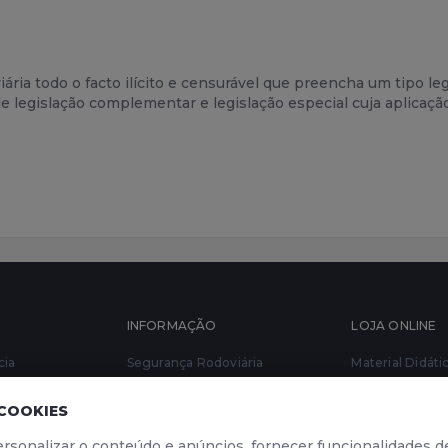
ária todo o facto ilícito e censurável que preencha um tipo le
e legislação complementar e legislação especial cuja aplicaçã
INFORMAÇÃO
LOJA ONLINE
cia
Segurança Rodoviária
Material Didáti
go
Código da Estrada 2026
 COOKIES
ndução
Livro de Reclamações
rsonalizar o conteúdo e anúncios, fornecer funcionalidades de