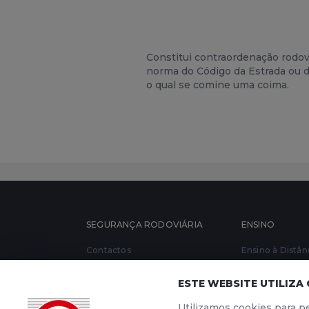
Constitui contraordenação rodovi
norma do Código da Estrada ou d
o qual se comine uma coima.
SEGURANÇA RODOVIÁRIA
ENSINO
Contactos
Ensino à Distân
Quem Somos
Testes de Códi
ESTE WEBSITE UTILIZA
Notícias
Escolas de Co
Material Promocional
Utilizamos cookies para pe