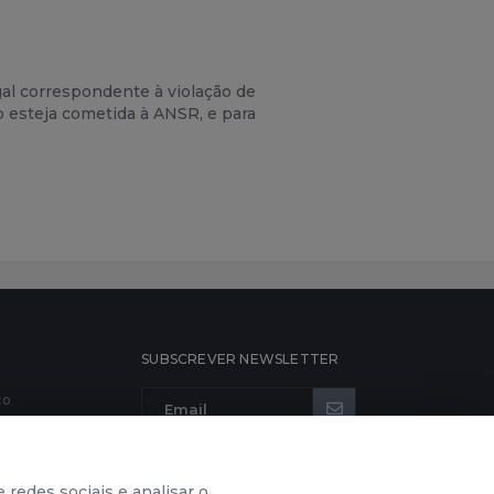
gal correspondente à violação de
o esteja cometida à ANSR, e para
SUBSCREVER NEWSLETTER
co
 redes sociais e analisar o