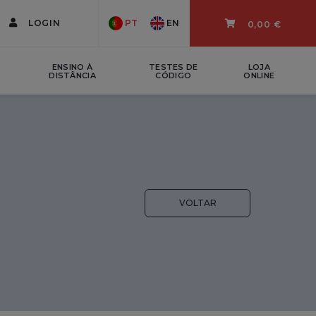
LOGIN
PT
EN
0,00 €
ENSINO À
TESTES DE
LOJA
DISTÂNCIA
CÓDIGO
ONLINE
VOLTAR