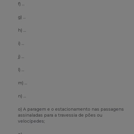
f) ...
g) ...
h) ...
i) ...
j) ...
l) ...
m) ...
n) ...
o) A paragem e o estacionamento nas passagens
assinaladas para a travessia de pões ou
velocípedes;