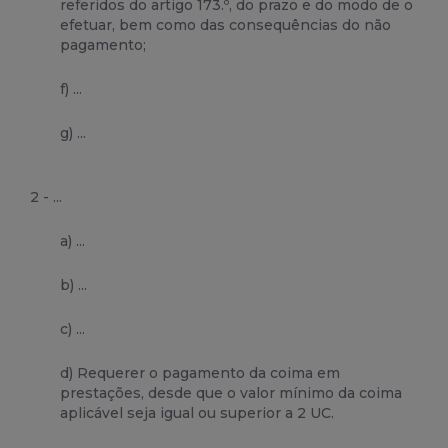
referidos do artigo 173.º, do prazo e do modo de o
efetuar, bem como das consequências do não
pagamento;
f) ...
g) ...
2 - ...
a) ...
b) ...
c) ...
d) Requerer o pagamento da coima em
prestações, desde que o valor mínimo da coima
aplicável seja igual ou superior a 2 UC.