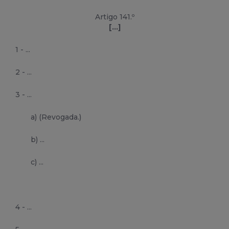
Artigo 141.º
[...]
1 - ...
2 - ...
3 - ...
a) (Revogada.)
b) ...
c) ...
4 - ...