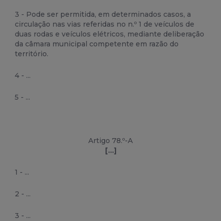
3 - Pode ser permitida, em determinados casos, a
circulação nas vias referidas no n.º 1 de veículos de
duas rodas e veículos elétricos, mediante deliberação
da câmara municipal competente em razão do
território.
4 - ...
5 - ...
Artigo 78.º-A
[...]
1 - ...
2 - ...
3 - ...