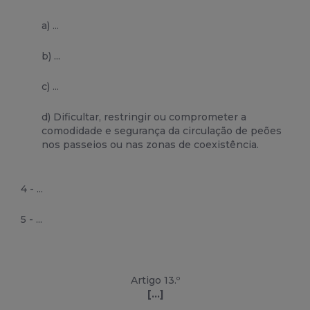
a) ...
b) ...
c) ...
d) Dificultar, restringir ou comprometer a
comodidade e segurança da circulação de peões
nos passeios ou nas zonas de coexistência.
4 - ...
5 - ...
Artigo 13.º
[...]