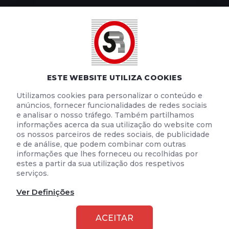
POLÍTICA DE PRIVACIDADE
POLÍTICA DE COOKIES
TERMOS E CONDIÇÕES DE UTILIZAÇÃO
ESTE WEBSITE UTILIZA COOKIES
Utilizamos cookies para personalizar o conteúdo e
anúncios, fornecer funcionalidades de redes sociais
e analisar o nosso tráfego. Também partilhamos
informações acerca da sua utilização do website com
os nossos parceiros de redes sociais, de publicidade
e de análise, que podem combinar com outras
informações que lhes forneceu ou recolhidas por
estes a partir da sua utilização dos respetivos
serviços.
Ver Definições
2026 © SEGURANÇA RODOVIÁRIA
ACEITAR