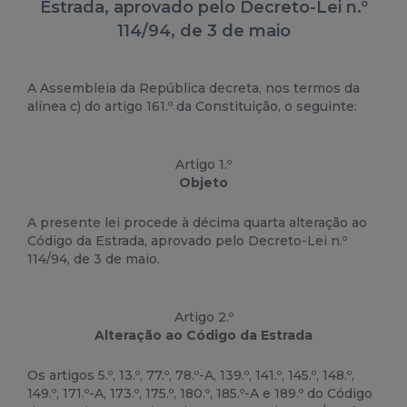
Estrada, aprovado pelo Decreto-Lei n.º
114/94, de 3 de maio
A Assemb
lei
a da República decreta, nos termos da
alínea c) do artigo 161.º da Constituição, o seguinte:
Artigo 1.º
Objeto
A presente
lei
procede à décima quarta alteração ao
Código da Estrada, aprovado pelo Decreto-
Lei
n.º
114/94, de 3 de maio.
Artigo 2.º
Alteração ao Código da Estrada
Os artigos 5.º, 13.º, 77.º, 78.º-A, 139.º, 141.º, 145.º, 148.º,
149.º, 171.º-A, 173.º, 175.º, 180.º, 185.º-A e 189.º do Código