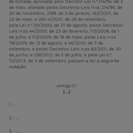
da Estrada, aprovado pelo Decreto-
Lei
n.º 114/94, de 3
de maio, alterado pelos Decretos-
Lei
s n.os 214/96, de
20 de novembro, 2/98, de 3 de janeiro, 162/2001, de
22 de maio, e 265-A/2001, de 28 de setembro,
pela
Lei
n.º 20/2002, de 21 de agosto, pelos Decretos-
Lei
s n.os 44/2005, de 23 de fevereiro, 113/2008, de 1
de julho, e 113/2009, de 18 de maio, pelas
Lei
s n.os
78/2009, de 13 de agosto, e 46/2010, de 7 de
setembro, e pelos Decretos-
Lei
s n.os 82/2011, de 20
de junho, e 138/2012, de 5 de julho, e pela
Lei
n.º
72/2013, de 3 de setembro, passam a ter a seguinte
redação:
«Artigo 5.º
[...]
1 - ...
2 - ...
3 - ...