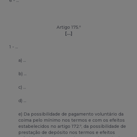
6 - ...
Artigo 175.º
[...]
1 - ...
a) ...
b) ...
c) ...
d) ...
e) Da possibilidade de pagamento voluntário da
coima pelo mínimo nos termos e com os efeitos
estabelecidos no artigo 172.º, da possibilidade de
prestação de depósito nos termos e efeitos