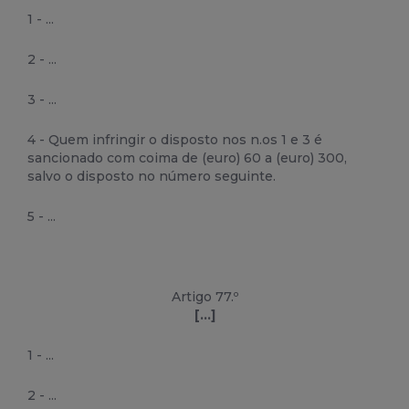
1 - ...
2 - ...
3 - ...
4 - Quem infringir o disposto nos n.os 1 e 3 é
sancionado com coima de (euro) 60 a (euro) 300,
salvo o disposto no número seguinte.
5 - ...
Artigo 77.º
[...]
1 - ...
2 - ...