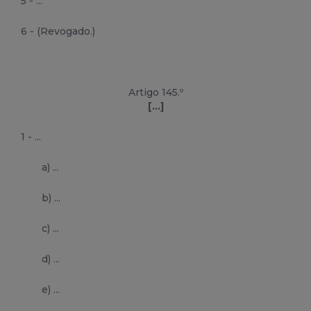
5 - ...
6 - (Revogado.)
Artigo 145.º
[...]
1 - ...
a) ...
b) ...
c) ...
d) ...
e) ...