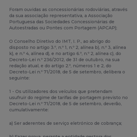
Foram ouvidas as concessionárias rodoviárias, através
da sua associação representativa, a Associação
Portuguesa das Sociedades Concessionárias de
Autoestradas ou Pontes com Portagem (APCAP);
O Conselho Diretivo do IMT, I. P., ao abrigo do
disposto no artigo 3.º, n.º 1, n.º 2, alínea b), n.º 3, alínea
k), e n.º 4, alínea d), e no artigo 6.º, n.º 2, alínea c), do
Decreto-Lei n.º 236/2012, de 31 de outubro, na sua
redação atual, e do artigo 2.º, números 1 e 2, do
Decreto-Lei n.º 71/2018, de 5 de setembro, delibera o
seguinte:
1 - Os utilizadores dos veículos que pretendam
usufruir do regime de tarifas de portagem previsto no
Decreto-Lei n.º 71/2018, de 5 de setembro, deverão,
cumulativamente:
a) Ser aderentes de serviço eletrónico de cobrança;
b) Fazer prova, perante a entidade gestora dos