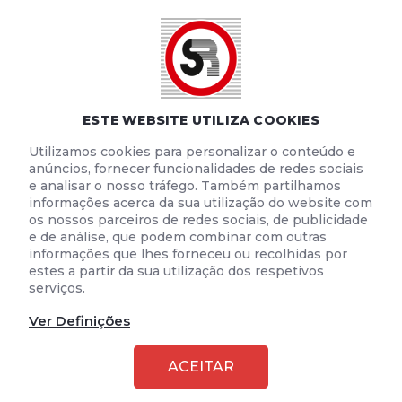
POLÍTICA DE PRIVACIDADE
POLÍTICA DE COOKIES
TERMOS E CONDIÇÕES DE UTILIZAÇÃO
ESTE WEBSITE UTILIZA COOKIES
Utilizamos cookies para personalizar o conteúdo e
anúncios, fornecer funcionalidades de redes sociais
e analisar o nosso tráfego. Também partilhamos
informações acerca da sua utilização do website com
os nossos parceiros de redes sociais, de publicidade
e de análise, que podem combinar com outras
informações que lhes forneceu ou recolhidas por
estes a partir da sua utilização dos respetivos
serviços.
Ver Definições
2026 © SEGURANÇA RODOVIÁRIA
ACEITAR