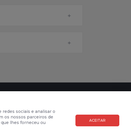
SUBSCREVER NEWSLETTER
 redes sociais e analisar o
co
m os nossos parceiros de
ACEITAR
 que lhes forneceu ou