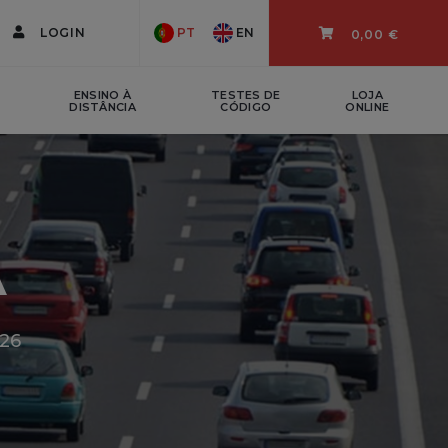
LOGIN
PT
EN
0,00 €
ENSINO À
TESTES DE
LOJA
DISTÂNCIA
CÓDIGO
ONLINE
A
026