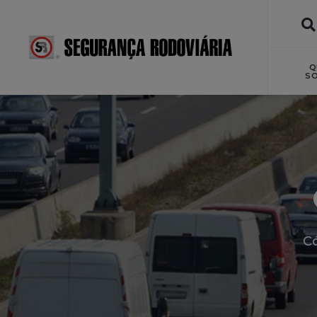
Q
S
Có