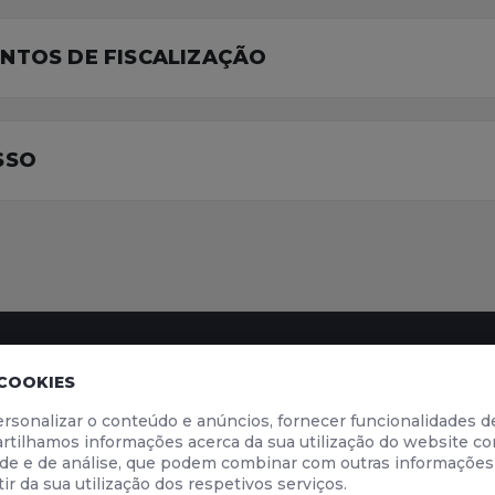
ENTOS DE FISCALIZAÇÃO
SSO
 COOKIES
INFORMAÇÃO
LOJA ONLINE
rsonalizar o conteúdo e anúncios, fornecer funcionalidades de
cia
Segurança Rodoviária
Material Didáti
tilhamos informações acerca da sua utilização do website co
go
Código da Estrada 2026
dade e de análise, que podem combinar com outras informações
ndução
Livro de Reclamações
ir da sua utilização dos respetivos serviços.