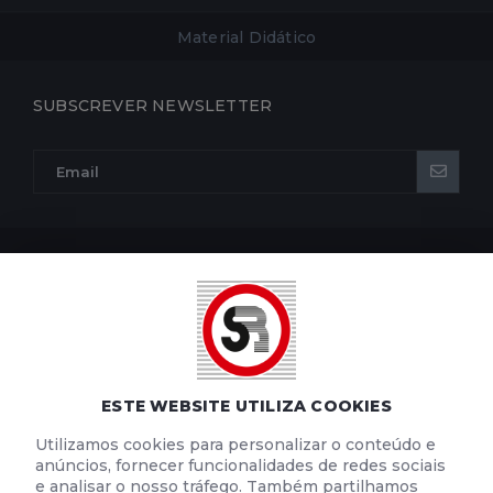
Material Didático
SUBSCREVER NEWSLETTER
POLÍTICA DE PRIVACIDADE
POLÍTICA DE COOKIES
TERMOS E CONDIÇÕES DE UTILIZAÇÃO
ESTE WEBSITE UTILIZA COOKIES
Utilizamos cookies para personalizar o conteúdo e
anúncios, fornecer funcionalidades de redes sociais
e analisar o nosso tráfego. Também partilhamos