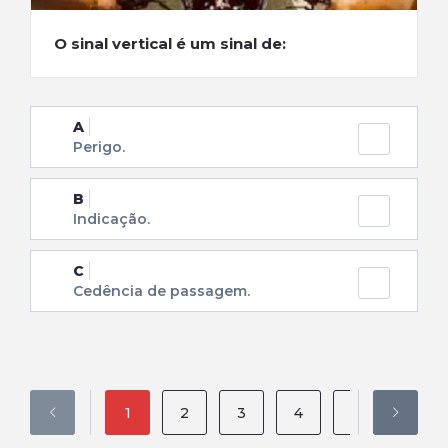
O sinal vertical é um sinal de:
A
Perigo.
B
Indicação.
C
Cedência de passagem.
1
2
3
4
5
6